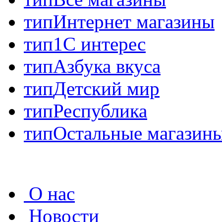
тип
Интернет магазины
тип
1С интерес
тип
Азбука вкуса
тип
Детский мир
тип
Республика
тип
Остальные магазин
О нас
Новости