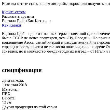
Если вы хотите стать нашим дистрибьютором или получить оп
Купить
оптом
Рассказать друзьям
Верзила Грай «Как Казаки...»
Как Казаки
Верзила Грай – один из главных героев советской приключен
был в СССР не менее популярен, чем «Ну, Погоди!». По призн
воплощение Атоса, самый хитрый и рассудительный из персона
справедливость, причем не только на поле боя, но и на арене
зрителей, но и множество международных наград – от Италии
спецификация
Дата выхода:
1 квартал 2018
Материал:
ПВХ
Высота:
12 см
Другая продукция из этой серии