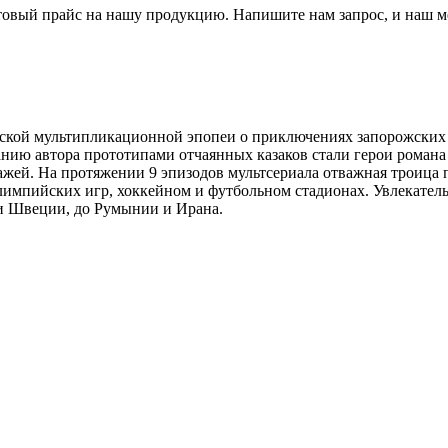
товый прайс на нашу продукцию. Напишите нам запрос, и наш м
ческой мультипликационной эпопеи о приключениях запорожски
анию автора прототипами отчаянных казаков стали герои романа
жей. На протяжении 9 эпизодов мультсериала отважная троица п
 Олимпийских игр, хоккейном и футбольном стадионах. Увлекате
 и Швеции, до Румынии и Ирана.